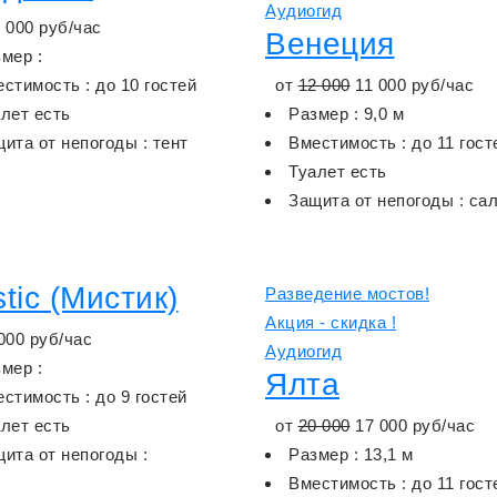
Аудиогид
 000
руб/час
Венеция
мер :
стимость : до 10 гостей
от
12 000
11 000
руб/час
лет есть
Размер : 9,0 м
ита от непогоды : тент
Вместимость : до 11 гост
Туалет есть
Защита от непогоды : са
tic (Мистик)
Разведение мостов!
Акция - скидка !
000
руб/час
Аудиогид
мер :
Ялта
стимость : до 9 гостей
лет есть
от
20 000
17 000
руб/час
ита от непогоды :
Размер : 13,1 м
Вместимость : до 11 гост