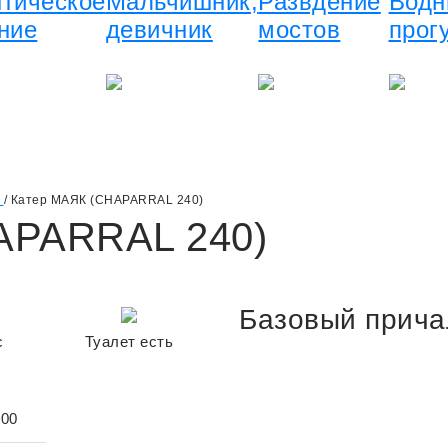
тическое
Мальчишник,
Развдение
Водн
ние
девичник
мостов
прог
/
Катер МАЯК (CHAPARRAL 240)
APARRAL 240)
Базовый прича
с
Туалет есть
.00