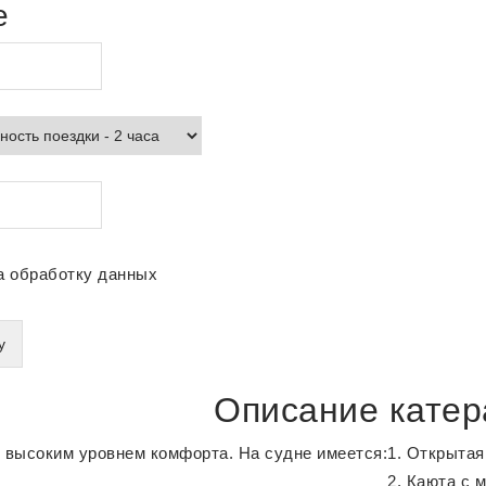
е
а обработку данных
Описание катера
т высоким уровнем комфорта. На судне имеется:
Открытая
Каюта с м