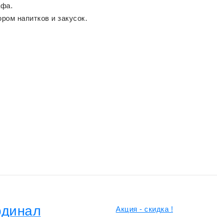
афа.
ром напитков и закусок.
рдинал
Акция - скидка !