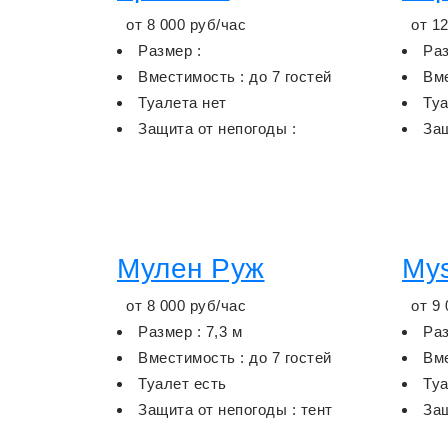
от
8 000
руб/час
от
12
Размер :
Раз
Вместимость : до 7 гостей
Вме
Туалета нет
Туа
Защита от непогоды :
Защ
Мулен Руж
Mys
от
8 000
руб/час
от
9 
Размер : 7,3 м
Раз
Вместимость : до 7 гостей
Вме
Туалет есть
Туа
Защита от непогоды : тент
Защ