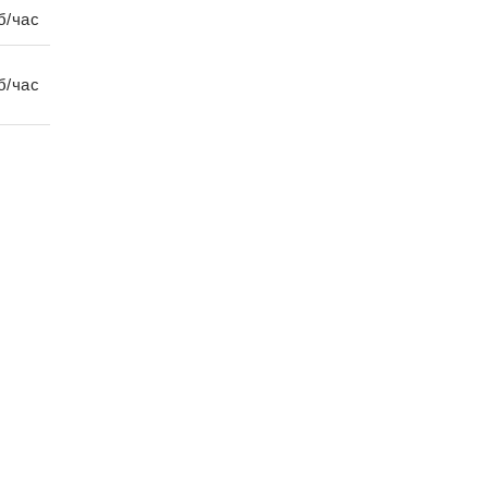
б/час
б/час