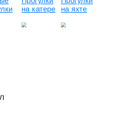
ые
Прогулки
Прогулки
улки
на катере
на яхте
л