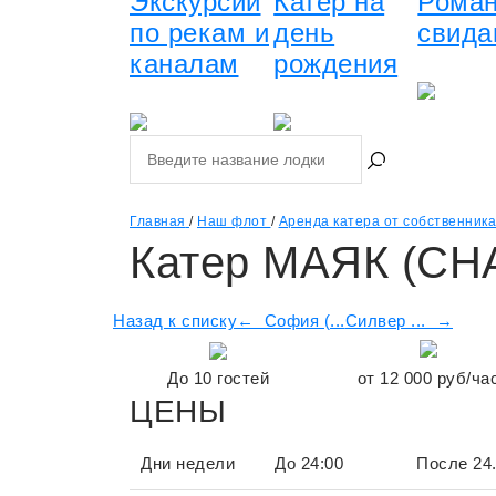
Экскурсии
Катер на
Роман
по рекам и
день
свида
каналам
рождения
Главная
/
Наш флот
/
Аренда катера от собственника
Катер МАЯК (CH
Назад к списку
← София (...
Силвер ... →
До
10
гостей
от
12 000
руб/ча
ЦЕНЫ
Дни недели
До 24:00
После 24