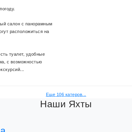
погоду.
лый салон с панорамным
могут расположиться на
есть туалет, удобные
ма, с возможностью
кскурсий...
Еще 106 катеров...
Наши
Яхты
та