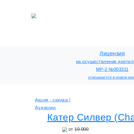
Лицензия
на осуществление деятел
МР-2 №003311
открывается в новом ок
Акция - скидка !
Аудиогид
Катер Силвер (Cha
от
10 000