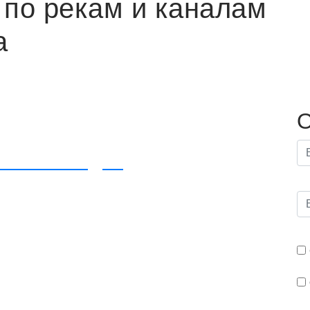
 по рекам и каналам
а
"
да
О
3 теплоходов