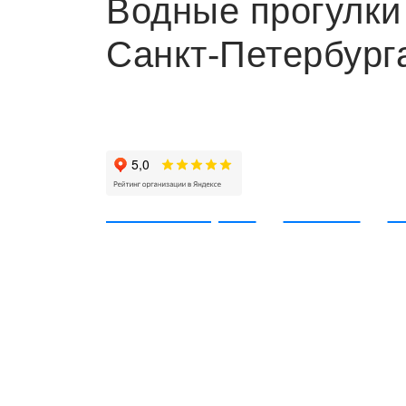
Водные прогулки
Санкт-Петербург
Компания "Питер с воды
2009 го
Работаем для вас с
108 катеров
35 яхт
1