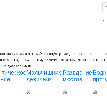
е экскурсии и цены. Это популярные дневные и ночные про
дные мосты), по Финскому заливу. Также мы готовы состави
льно договоримся!
нтическое
Мальчишник,
Развдение
Водн
ание
девичник
мостов
прог