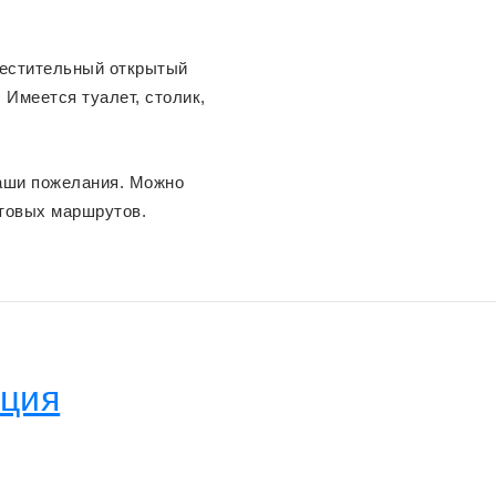
местительный открытый
. Имеется туалет, столик,
аши пожелания. Можно
товых маршрутов.
еция