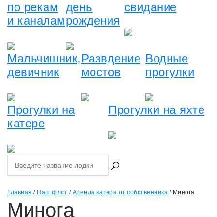
по рекам
день
свидание
и каналам
рождения
Мальчишник,
Развдение
Водные
девичник
мостов
прогулки
Прогулки на
Прогулки на яхте
катере
Главная
/
Наш флот
/
Аренда катера от собственника
/
Минога
Минога