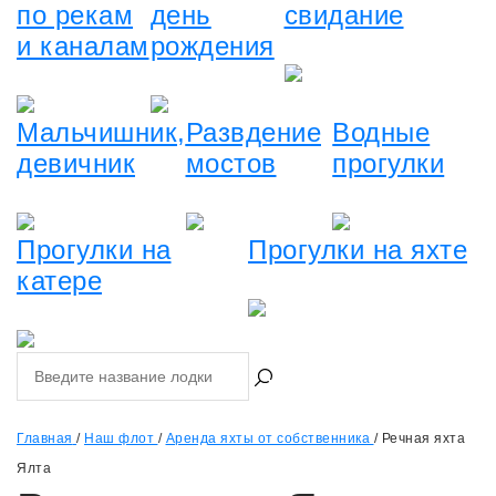
по рекам
день
свидание
и каналам
рождения
Мальчишник,
Развдение
Водные
девичник
мостов
прогулки
Прогулки на
Прогулки на яхте
катере
Главная
/
Наш флот
/
Аренда яхты от собственника
/
Речная яхта
Ялта